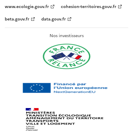
www.ecologie.gouv.fr
cohesion-territoires.gouv.fr
beta.gouv.fr
data.gouv.fr
Nos investisseurs