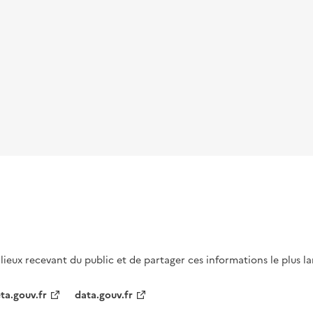
s lieux recevant du public et de partager ces informations le plus l
ta.gouv.fr
data.gouv.fr