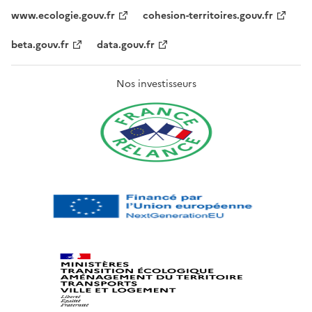
www.ecologie.gouv.fr
cohesion-territoires.gouv.fr
beta.gouv.fr
data.gouv.fr
Nos investisseurs