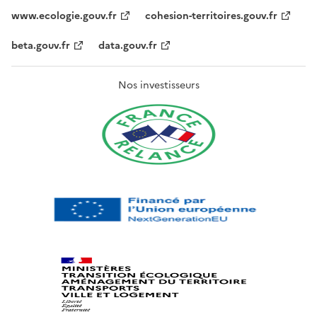
www.ecologie.gouv.fr
cohesion-territoires.gouv.fr
beta.gouv.fr
data.gouv.fr
Nos investisseurs