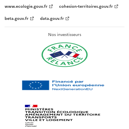
www.ecologie.gouv.fr
cohesion-territoires.gouv.fr
beta.gouv.fr
data.gouv.fr
Nos investisseurs