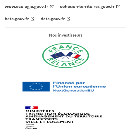
www.ecologie.gouv.fr
cohesion-territoires.gouv.fr
beta.gouv.fr
data.gouv.fr
Nos investisseurs