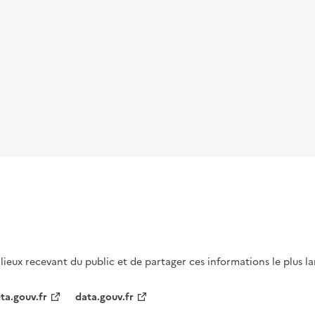
s lieux recevant du public et de partager ces informations le plus l
ta.gouv.fr
data.gouv.fr