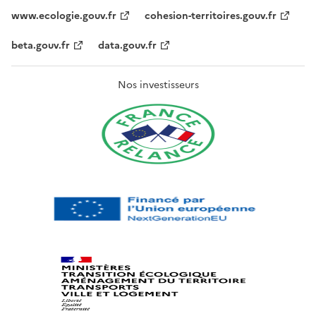
www.ecologie.gouv.fr
cohesion-territoires.gouv.fr
beta.gouv.fr
data.gouv.fr
Nos investisseurs