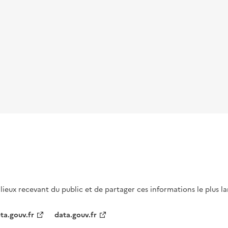
s lieux recevant du public et de partager ces informations le plus l
ta.gouv.fr
data.gouv.fr