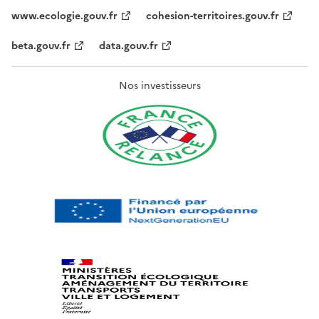
www.ecologie.gouv.fr
cohesion-territoires.gouv.fr
beta.gouv.fr
data.gouv.fr
Nos investisseurs