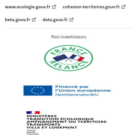
www.ecologie.gouv.fr
cohesion-territoires.gouv.fr
beta.gouv.fr
data.gouv.fr
Nos investisseurs