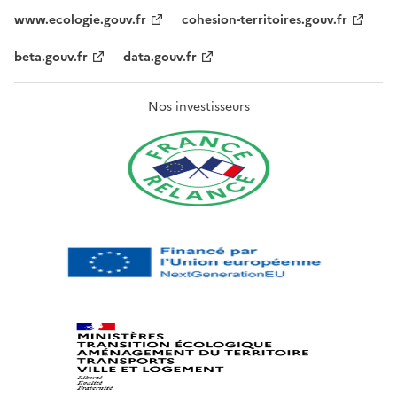
www.ecologie.gouv.fr
cohesion-territoires.gouv.fr
beta.gouv.fr
data.gouv.fr
Nos investisseurs