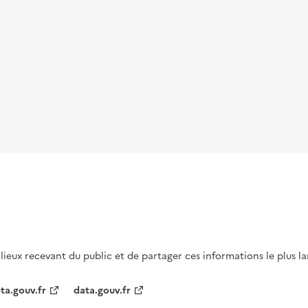
s lieux recevant du public et de partager ces informations le plus l
ta.gouv.fr
data.gouv.fr