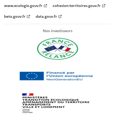
www.ecologie.gouv.fr
cohesion-territoires.gouv.fr
beta.gouv.fr
data.gouv.fr
Nos investisseurs