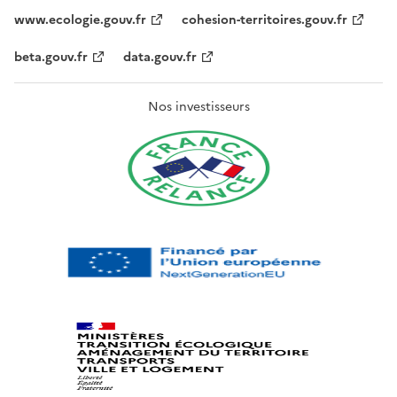
www.ecologie.gouv.fr
cohesion-territoires.gouv.fr
beta.gouv.fr
data.gouv.fr
Nos investisseurs