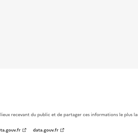
s lieux recevant du public et de partager ces informations le plus l
ta.gouv.fr
data.gouv.fr