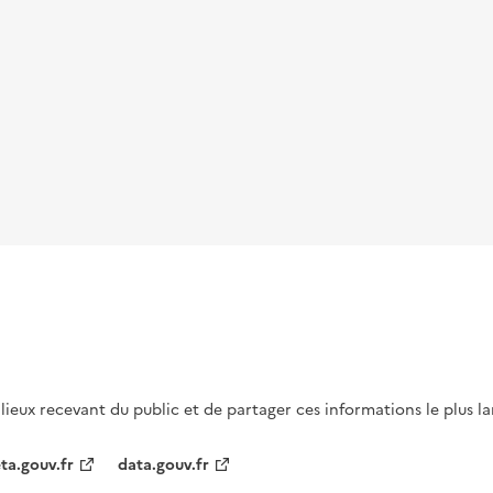
s lieux recevant du public et de partager ces informations le plus l
ta.gouv.fr
data.gouv.fr