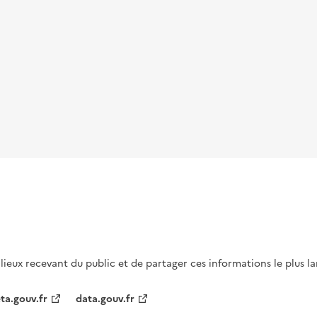
s lieux recevant du public et de partager ces informations le plus l
ta.gouv.fr
data.gouv.fr