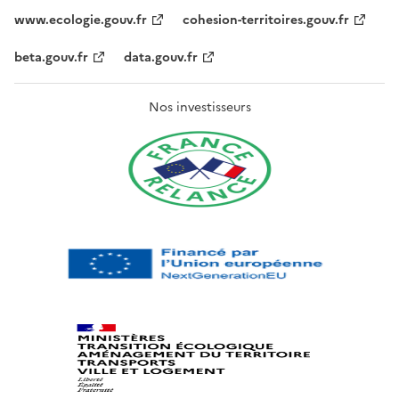
www.ecologie.gouv.fr
cohesion-territoires.gouv.fr
beta.gouv.fr
data.gouv.fr
Nos investisseurs