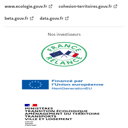
www.ecologie.gouv.fr
cohesion-territoires.gouv.fr
beta.gouv.fr
data.gouv.fr
Nos investisseurs