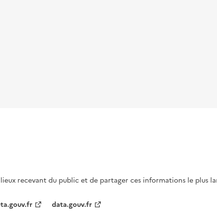
s lieux recevant du public et de partager ces informations le plus l
ta.gouv.fr
data.gouv.fr