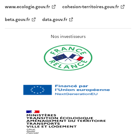
www.ecologie.gouv.fr
cohesion-territoires.gouv.fr
beta.gouv.fr
data.gouv.fr
Nos investisseurs