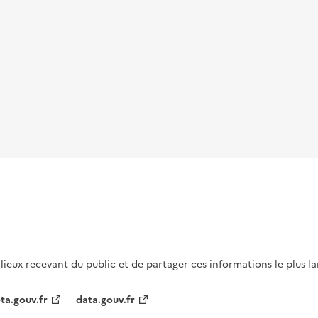
s lieux recevant du public et de partager ces informations le plus l
ta.gouv.fr
data.gouv.fr