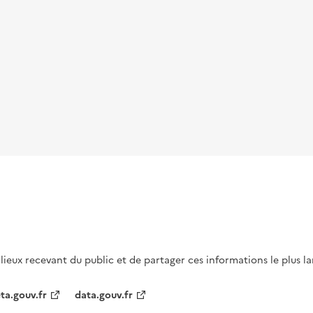
s lieux recevant du public et de partager ces informations le plus l
ta.gouv.fr
data.gouv.fr