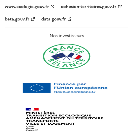
www.ecologie.gouv.fr
cohesion-territoires.gouv.fr
beta.gouv.fr
data.gouv.fr
Nos investisseurs