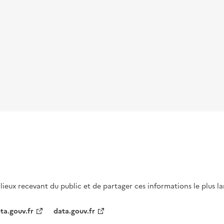
s lieux recevant du public et de partager ces informations le plus l
ta.gouv.fr
data.gouv.fr