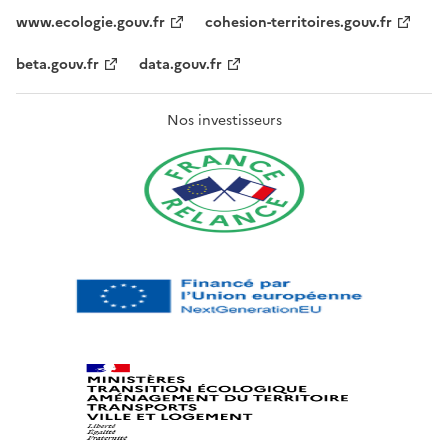
www.ecologie.gouv.fr
cohesion-territoires.gouv.fr
beta.gouv.fr
data.gouv.fr
Nos investisseurs