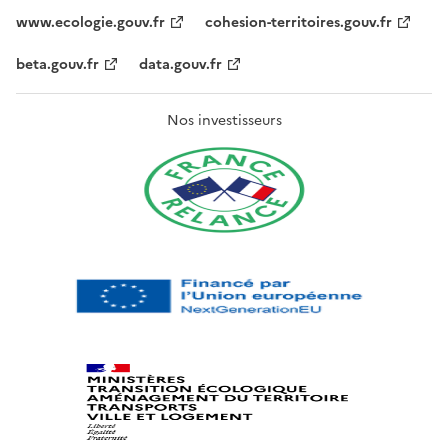
www.ecologie.gouv.fr
cohesion-territoires.gouv.fr
beta.gouv.fr
data.gouv.fr
Nos investisseurs