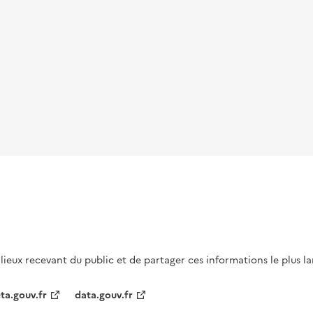
s lieux recevant du public et de partager ces informations le plus l
ta.gouv.fr
data.gouv.fr