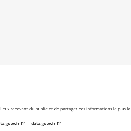
s lieux recevant du public et de partager ces informations le plus l
ta.gouv.fr
data.gouv.fr