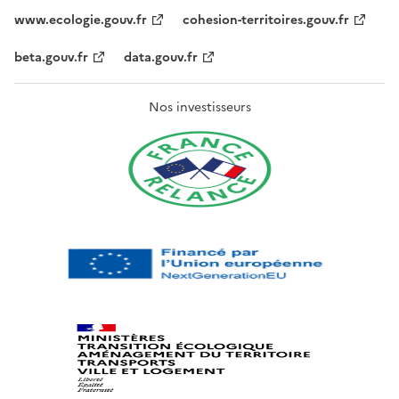
www.ecologie.gouv.fr
cohesion-territoires.gouv.fr
beta.gouv.fr
data.gouv.fr
Nos investisseurs