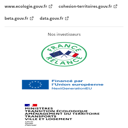
www.ecologie.gouv.fr
cohesion-territoires.gouv.fr
beta.gouv.fr
data.gouv.fr
Nos investisseurs