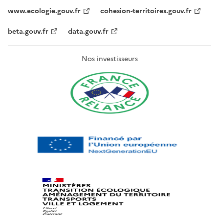
www.ecologie.gouv.fr
cohesion-territoires.gouv.fr
beta.gouv.fr
data.gouv.fr
Nos investisseurs