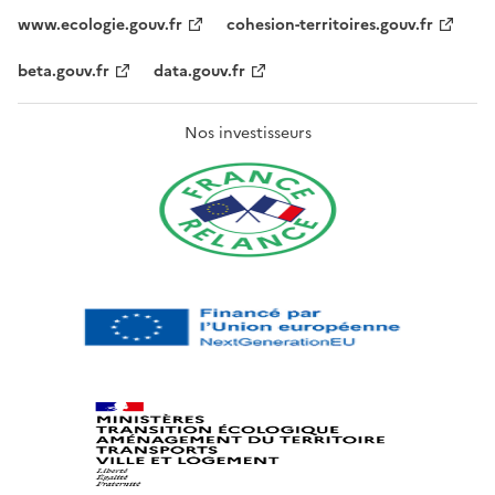
www.ecologie.gouv.fr
cohesion-territoires.gouv.fr
beta.gouv.fr
data.gouv.fr
Nos investisseurs