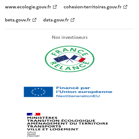
www.ecologie.gouv.fr
cohesion-territoires.gouv.fr
beta.gouv.fr
data.gouv.fr
Nos investisseurs