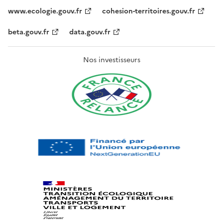
www.ecologie.gouv.fr
cohesion-territoires.gouv.fr
beta.gouv.fr
data.gouv.fr
Nos investisseurs