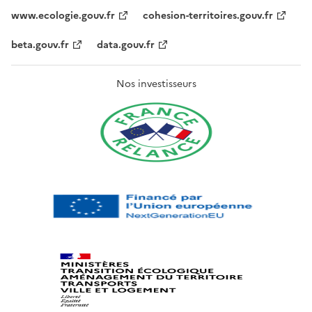
www.ecologie.gouv.fr
cohesion-territoires.gouv.fr
beta.gouv.fr
data.gouv.fr
Nos investisseurs