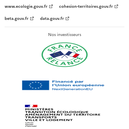
www.ecologie.gouv.fr
cohesion-territoires.gouv.fr
beta.gouv.fr
data.gouv.fr
Nos investisseurs