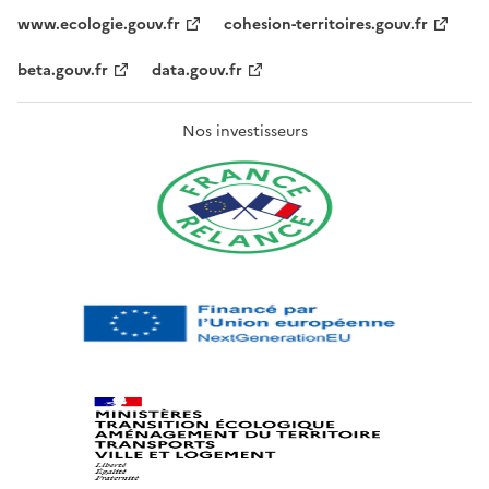
www.ecologie.gouv.fr
cohesion-territoires.gouv.fr
beta.gouv.fr
data.gouv.fr
Nos investisseurs