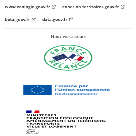
www.ecologie.gouv.fr
cohesion-territoires.gouv.fr
beta.gouv.fr
data.gouv.fr
Nos investisseurs