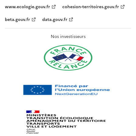
www.ecologie.gouv.fr
cohesion-territoires.gouv.fr
beta.gouv.fr
data.gouv.fr
Nos investisseurs