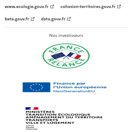
www.ecologie.gouv.fr
cohesion-territoires.gouv.fr
beta.gouv.fr
data.gouv.fr
Nos investisseurs