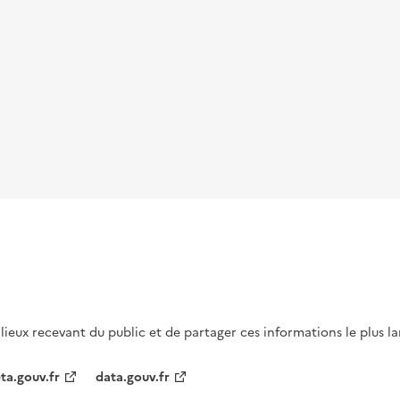
s lieux recevant du public et de partager ces informations le plus l
ta.gouv.fr
data.gouv.fr