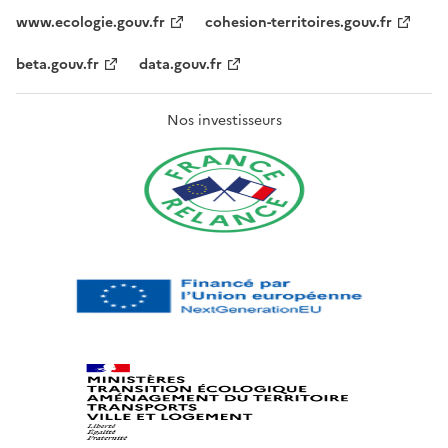
www.ecologie.gouv.fr
cohesion-territoires.gouv.fr
beta.gouv.fr
data.gouv.fr
Nos investisseurs