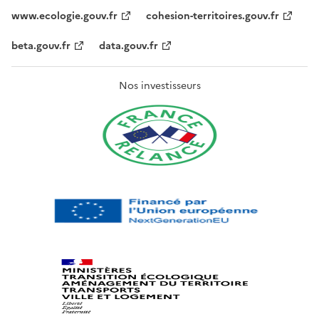
www.ecologie.gouv.fr
cohesion-territoires.gouv.fr
beta.gouv.fr
data.gouv.fr
Nos investisseurs