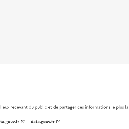
s lieux recevant du public et de partager ces informations le plus l
ta.gouv.fr
data.gouv.fr