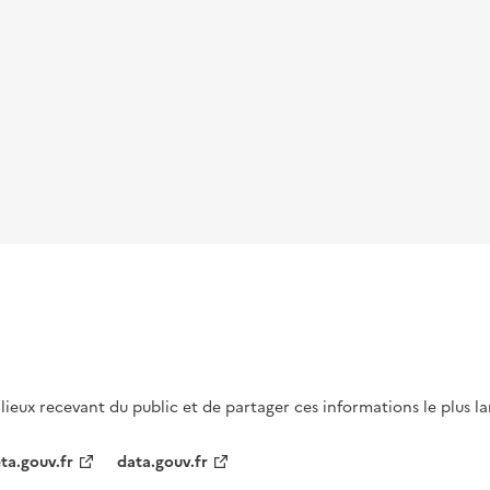
s lieux recevant du public et de partager ces informations le plus l
ta.gouv.fr
data.gouv.fr