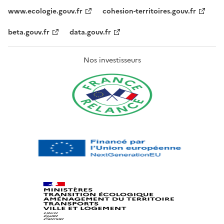
www.ecologie.gouv.fr
cohesion-territoires.gouv.fr
beta.gouv.fr
data.gouv.fr
Nos investisseurs