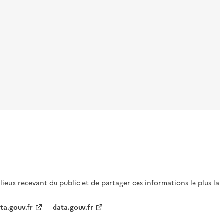
s lieux recevant du public et de partager ces informations le plus l
ta.gouv.fr
data.gouv.fr