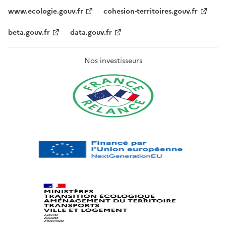
www.ecologie.gouv.fr
cohesion-territoires.gouv.fr
beta.gouv.fr
data.gouv.fr
Nos investisseurs